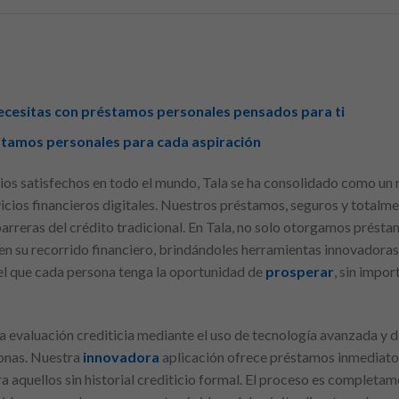
ecesitas con préstamos personales pensados para ti
éstamos personales para cada aspiración
ios satisfechos en todo el mundo, Tala se ha consolidado como un 
vicios financieros digitales. Nuestros préstamos, seguros y totalme
barreras del crédito tradicional. En Tala, no solo otorgamos pré
en su recorrido financiero, brindándoles herramientas innovadoras
 el que cada persona tenga la oportunidad de
prosperar
, sin impor
a evaluación crediticia mediante el uso de tecnología avanzada y d
sonas. Nuestra
innovadora
aplicación ofrece préstamos inmediato
a aquellos sin historial crediticio formal. El proceso es completam