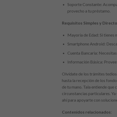
Soporte Constante: Acompañ
provecho a tu préstamo.
Requisitos Simples y Direct
Mayoría de Edad: Si tienes m
Smartphone Android: Descarg
Cuenta Bancaria: Necesitas 
Información Básica: Provee 
Olvídate de los trámites tedioso
hasta la recepción de los fondo
de tu mano. Tala entiende que c
circunstancias particulares. Ya
ahí para apoyarte con solucion
Contenidos relacionados
: