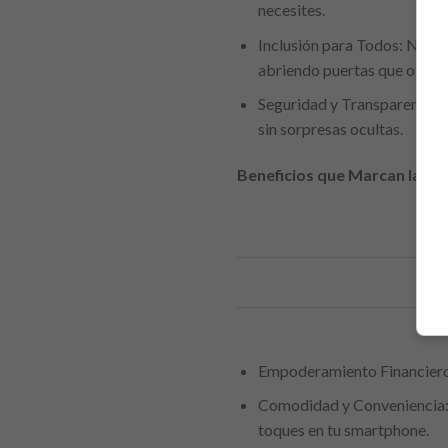
necesites.
Inclusión para Todos: No imp
abriendo puertas que otros 
Seguridad y Transparencia:
sin sorpresas ocultas.
Beneficios que Marcan la Di
Empoderamiento Financiero: 
Comodidad y Conveniencia: S
toques en tu smartphone.