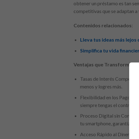
obtener un préstamo es tan senc
competitivas que se adaptan a t
Contenidos relacionados
:
Lleva tus ideas más lejo
Simplifica tu vida financi
Ventajas que Transforman
Tasas de Interés Competitiv
menos y logres más.
Flexibilidad en los Pagos: A
siempre tengas el control.
Proceso Digital sin Complic
tu smartphone, garantizando 
Acceso Rápido al Dinero: Una