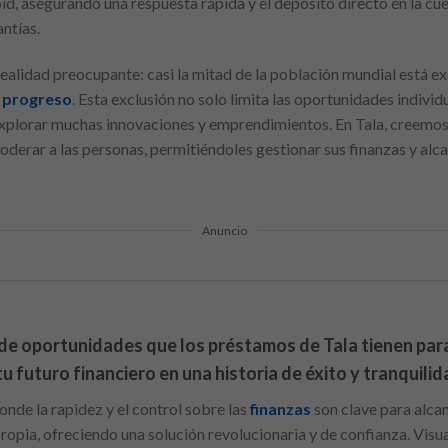
, asegurando una respuesta rápida y el depósito directo en la cuen
ntías.
alidad preocupante: casi la mitad de la población mundial está exc
y
progreso
. Esta exclusión no solo limita las oportunidades individ
explorar muchas innovaciones y emprendimientos. En Tala, creemos
oderar a las personas, permitiéndoles gestionar sus finanzas y alc
Anuncio
de oportunidades que los préstamos de Tala tienen par
futuro financiero en una historia de éxito y tranquilid
nde la rapidez y el control sobre las
finanzas
son clave para alca
propia, ofreciendo una solución revolucionaria y de confianza. Visua