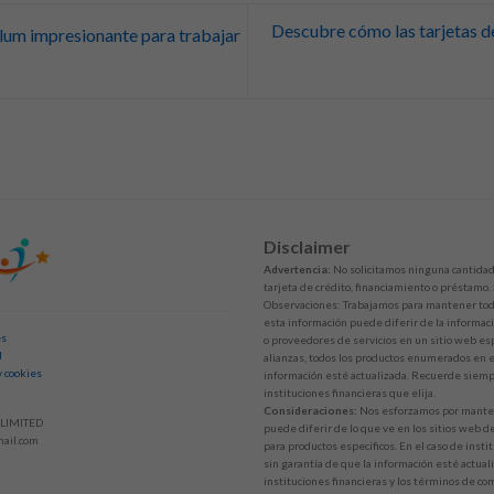
Descubre cómo las tarjetas de
lum impresionante para trabajar
Disclaimer
Advertencia:
No solicitamos ninguna cantidad 
tarjeta de crédito, financiamiento o préstamo.
Observaciones: Trabajamos para mantener toda
esta información puede diferir de la informaci
es
o proveedores de servicios en un sitio web esp
d
alianzas, todos los productos enumerados en es
y cookies
información esté actualizada. Recuerde siempr
instituciones financieras que elija.
Consideraciones:
Nos esforzamos por mantene
LIMITED
puede diferir de lo que ve en los sitios web d
ail.com
para productos específicos. En el caso de inst
sin garantía de que la información esté actuali
instituciones financieras y los términos de co