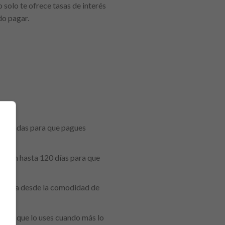
 solo te ofrece tasas de interés
do pagar.
diseñadas para que pagues
ienden hasta 120 días para que
e maneja desde la comodidad de
 para que lo uses cuando más lo