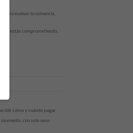
s para evaluar tu solvencia,
qué te estás comprometiendo,
decidir cómo y cuándo pagar.
er momento, con solo unos