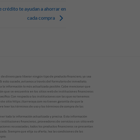
 crédito te ayudan a ahorrar en
cada compra
de dinero para liberar ningún tipo de producto financiero, ya sea
 Si esto sucede, avísenos a través del formulario de inmediato.
 la información lo más actualizada posible. Cabe mencionar que
ón que se encuentra en los sitios web de instituciones financieras
ecífico. Con respecto a las instituciones con las que no tenemos
te sitio https://carreraya.com no tienen garantía de que la
e leer los términos de uso y los términos de compra de las
r toda la información actualizada y precisa. Esta información
e instituciones financieras, proveedores de servicios o un sitio web
ituciones no asociadas, todos los productos financieros se presentan
zada. Siempre que elija su oferta, lea las condiciones de las
mpra.