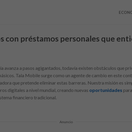
ECON
os con préstamos personales que ent
a avanza a pasos agigantados, todavía existen obstáculos que pri
s básicos. Tala Mobile surge como un agente de cambio en este co
dora que pretende eliminar estas barreras. Nuestra misión es sim
ros digitales a nivel mundial, creando nuevas
oportunidades
para
stema financiero tradicional.
Anuncio