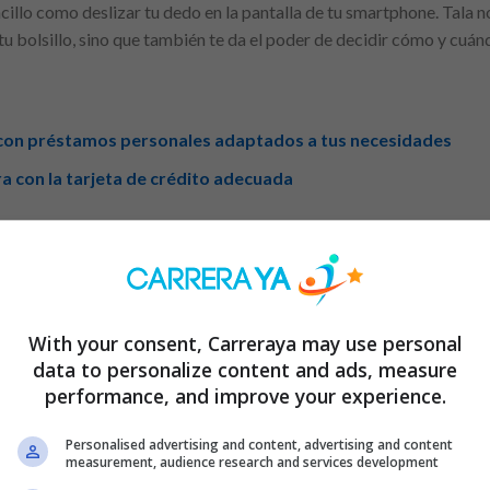
illo como deslizar tu dedo en la pantalla de tu smartphone. Tala no
u bolsillo, sino que también te da el poder de decidir cómo y cuán
s con préstamos personales adaptados a tus necesidades
era con la tarjeta de crédito adecuada
as: Disfruta de tasas que compiten con las mejores del mercado, 
With your consent, Carreraya may use personal
dapta tu plan de pagos a tu ritmo de vida, con opciones que se ext
data to personalize content and ads, measure
performance, and improve your experience.
aciones: Olvídate del papeleo y las largas filas. Con Tala, todo s
una experiencia fluida y eficiente.
Personalised advertising and content, advertising and content
measurement, audience research and services development
 vez aprobado, el dinero vuela directo a tu cuenta bancaria, listo