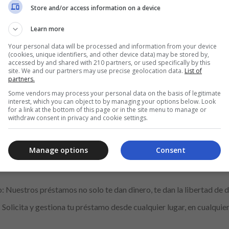
Store and/or access information on a device
orta si no tienes historial crediticio. Usamos datos no tradicionale
Learn more
cierran.
Your personal data will be processed and information from your device
 Tu información está protegida y siempre sabrás exactamente en 
(cookies, unique identifiers, and other device data) may be stored by,
accessed by and shared with 210 partners, or used specifically by this
site. We and our partners may use precise geolocation data.
List of
partners.
ferencia
Some vendors may process your personal data on the basis of legitimate
interest, which you can object to by managing your options below. Look
for a link at the bottom of this page or in the site menu to manage or
withdraw consent in privacy and cookie settings.
Anuncio
Manage options
Consent
Nuestros préstamos no solo te dan dinero, te dan la libertad de 
olicita y gestiona tu préstamo desde cualquier lugar, en cualqui