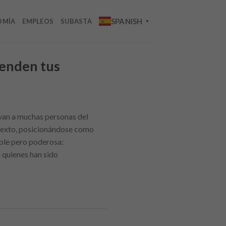
SPANISH
OMÍA
EMPLEOS
SUBASTA
▼
ienden tus
van a muchas personas del
ntexto, posicionándose como
ple pero poderosa:
 quienes han sido