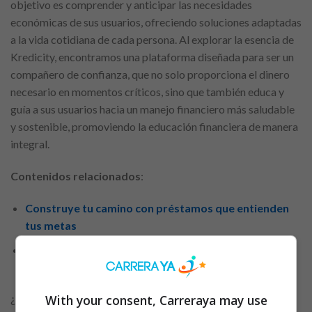
objetivo es comprender y anticipar las necesidades
económicas de sus usuarios, ofreciendo soluciones adaptadas
a la vida cotidiana de cada persona. Al explorar la esencia de
Kredicity, encontramos una plataforma diseñada para ser un
compañero de confianza, que no solo proporciona el dinero
necesario en momentos críticos, sino que también educa y
guía a sus usuarios hacia un manejo financiero más saludable
y sostenible, promoviendo la educación financiera de manera
integral.
Contenidos relacionados
:
Construye tu camino con préstamos que entienden
tus metas
Convierte cada viaje en una experiencia más
gratificante con la tarjeta de crédito correcta
With your consent, Carreraya may use
¿Alguna vez has soñado con un sistema que te recompense