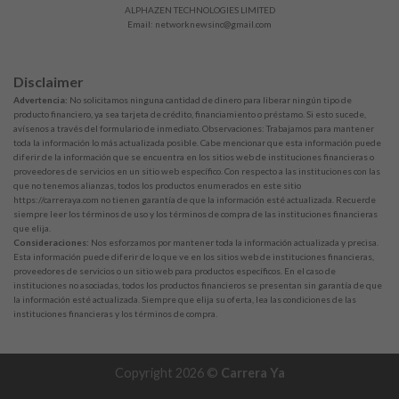
ALPHAZEN TECHNOLOGIES LIMITED
Email:
networknewsinc@gmail.com
Disclaimer
Advertencia:
No solicitamos ninguna cantidad de dinero para liberar ningún tipo de
producto financiero, ya sea tarjeta de crédito, financiamiento o préstamo. Si esto sucede,
avísenos a través del formulario de inmediato. Observaciones: Trabajamos para mantener
toda la información lo más actualizada posible. Cabe mencionar que esta información puede
diferir de la información que se encuentra en los sitios web de instituciones financieras o
proveedores de servicios en un sitio web específico. Con respecto a las instituciones con las
que no tenemos alianzas, todos los productos enumerados en este sitio
https://carreraya.com no tienen garantía de que la información esté actualizada. Recuerde
siempre leer los términos de uso y los términos de compra de las instituciones financieras
que elija.
Consideraciones:
Nos esforzamos por mantener toda la información actualizada y precisa.
Esta información puede diferir de lo que ve en los sitios web de instituciones financieras,
proveedores de servicios o un sitio web para productos específicos. En el caso de
instituciones no asociadas, todos los productos financieros se presentan sin garantía de que
la información esté actualizada. Siempre que elija su oferta, lea las condiciones de las
instituciones financieras y los términos de compra.
Copyright 2026 ©
Carrera Ya