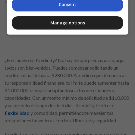
con herramientas personalizadas para cada etapa de tu vida.
Consent
Manage options
Anuncio
¿Eres nuevo en Kredicity? No hay de qué preocuparse, aquí
todos son bienvenidos. Puedes comenzar solicitando un
crédito inicial de hasta $280.000. A medida que demuestras
tu responsabilidad financiera, tu límite puede aumentar hasta
$1.000.000, siempre adaptándose a tus necesidades y
capacidades. Con un monto mínimo de solicitud de $110.000
y un periodo de pago desde 5 días, Kredicity te ofrece
flexibilidad
y comodidad, permitiéndote manejar tus
obligaciones financieras con total libertad y seguridad.
Kredicity va más allá de ser un simple proveedor de créditos.