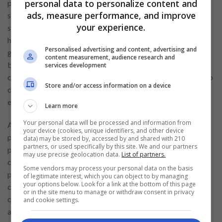
personal data to personalize content and
por ser financieramente responsable? Con Kredicity, ese
ads, measure performance, and improve
sueño se convierte en realidad. Gracias a su innovador
your experience.
sistema de KrediPuntos, cada pago puntual y cada buen
hábito financiero se transforman en oportunidades para
Personalised advertising and content, advertising and
ganar recompensas. Estos puntos pueden canjearse por
content measurement, audience research and
beneficios que realmente impactan tu vida diaria,
services development
convirtiendo tu responsabilidad en
ventajas
tangibles, como
Store and/or access information on a device
descuentos exclusivos y acceso a eventos especiales que
enriquecen tu experiencia con la plataforma.
Learn more
Your personal data will be processed and information from
Adéntrate en el fascinante mundo financiero que Kredicity
your device (cookies, unique identifiers, and other device
pone a tu alcance, donde cada usuario encuentra el aliado
data) may be stored by, accessed by and shared with 210
partners, or used specifically by this site. We and our partners
perfecto para sus necesidades económicas. Imagina tener un
may use precise geolocation data.
List of partners.
crédito que se amolda perfectamente a tu bolsillo,
Some vendors may process your personal data on the basis
permitiéndote
gestionar
tus finanzas con destreza y
of legitimate interest, which you can object to by managing
your options below. Look for a link at the bottom of this page
confianza. Kredicity no solo te ofrece el respaldo financiero
or in the site menu to manage or withdraw consent in privacy
que necesitas, sino que también te guía hacia una
and cookie settings.
administración más organizada y controlada de tus finanzas,