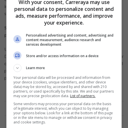
With your consent, Carreraya may use
inmediato, sin esperas prolongadas y con el respaldo de un
personal data to personalize content and
sistema confiable y seguro.
ads, measure performance, and improve
your experience.
Sin comisiones de cancelación y reducción de intereses
para clientes
Personalised advertising and content, advertising and
content measurement, audience research and
services development
Una ventaja adicional del Préstamo Rápido Online Sin
Store and/or access information on a device
Documentos de BBVA es la flexibilidad que ofrece al permitir
que el usuario que haya firmado el contrato pueda desistir del
Learn more
préstamo sin pagar comisión de cancelación dentro de un
plazo de 14 días naturales desde la firma del contrato.
Your personal data will be processed and information from
your device (cookies, unique identifiers, and other device
data) may be stored by, accessed by and shared with 210
partners, or used specifically by this site. We and our partners
may use precise geolocation data.
List of partners.
Anuncio
Some vendors may process your personal data on the basis
of legitimate interest, which you can object to by managing
your options below. Look for a link at the bottom of this page
or in the site menu to manage or withdraw consent in privacy
and cookie settings.