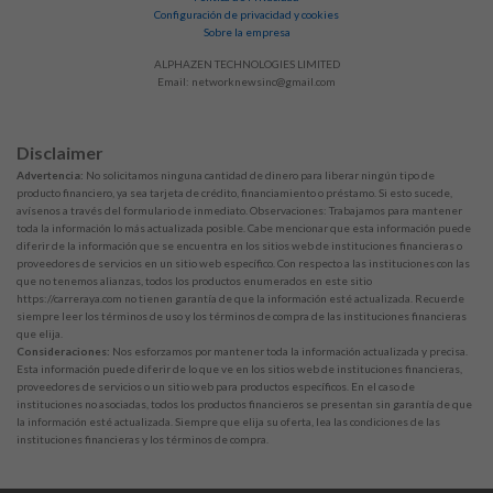
Configuración de privacidad y cookies
Sobre la empresa
ALPHAZEN TECHNOLOGIES LIMITED
Email:
networknewsinc@gmail.com
Disclaimer
Advertencia:
No solicitamos ninguna cantidad de dinero para liberar ningún tipo de
producto financiero, ya sea tarjeta de crédito, financiamiento o préstamo. Si esto sucede,
avísenos a través del formulario de inmediato. Observaciones: Trabajamos para mantener
toda la información lo más actualizada posible. Cabe mencionar que esta información puede
diferir de la información que se encuentra en los sitios web de instituciones financieras o
proveedores de servicios en un sitio web específico. Con respecto a las instituciones con las
que no tenemos alianzas, todos los productos enumerados en este sitio
https://carreraya.com no tienen garantía de que la información esté actualizada. Recuerde
siempre leer los términos de uso y los términos de compra de las instituciones financieras
que elija.
Consideraciones:
Nos esforzamos por mantener toda la información actualizada y precisa.
Esta información puede diferir de lo que ve en los sitios web de instituciones financieras,
proveedores de servicios o un sitio web para productos específicos. En el caso de
instituciones no asociadas, todos los productos financieros se presentan sin garantía de que
la información esté actualizada. Siempre que elija su oferta, lea las condiciones de las
instituciones financieras y los términos de compra.