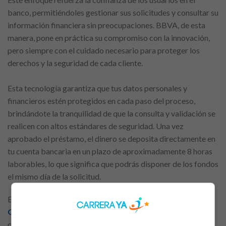
banco, permitiéndoles gestionar sus solicitudes y consultar su
información financiera sin preocupaciones. BBVA, de esta
manera, pone en práctica su compromiso con la innovación,
pero siempre con el cuidado necesario para proteger los
derechos y la seguridad de cada cliente.
Esta tecnología garantiza que tus datos personales y
financieros estén protegidos en cada paso del proceso,
brindándote la tranquilidad de que la consulta y validación se
realicen con altos estándares de seguridad. Una vez
aprobado el préstamo, el dinero se deposita directamente en
tu cuenta bancaria en un plazo de aproximadamente 8 horas
laborables, lo que significa que podrás disponer de los fondos
el mismo día de la solicitud.
Esta rapidez en la entrega convierte al
Préstamo Rápido
Online
Sin Documentos de BBVA en una solución ideal para
quienes necesitan acceder a recursos financieros de