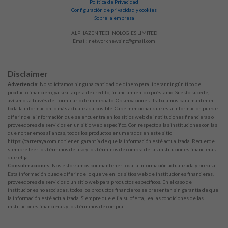
Política de Privacidad
Configuración de privacidad y cookies
Sobre la empresa
ALPHAZEN TECHNOLOGIES LIMITED
Email:
networknewsinc@gmail.com
Disclaimer
Advertencia:
No solicitamos ninguna cantidad de dinero para liberar ningún tipo de
producto financiero, ya sea tarjeta de crédito, financiamiento o préstamo. Si esto sucede,
avísenos a través del formulario de inmediato. Observaciones: Trabajamos para mantener
toda la información lo más actualizada posible. Cabe mencionar que esta información puede
diferir de la información que se encuentra en los sitios web de instituciones financieras o
proveedores de servicios en un sitio web específico. Con respecto a las instituciones con las
que no tenemos alianzas, todos los productos enumerados en este sitio
https://carreraya.com no tienen garantía de que la información esté actualizada. Recuerde
siempre leer los términos de uso y los términos de compra de las instituciones financieras
que elija.
Consideraciones:
Nos esforzamos por mantener toda la información actualizada y precisa.
Esta información puede diferir de lo que ve en los sitios web de instituciones financieras,
proveedores de servicios o un sitio web para productos específicos. En el caso de
instituciones no asociadas, todos los productos financieros se presentan sin garantía de que
la información esté actualizada. Siempre que elija su oferta, lea las condiciones de las
instituciones financieras y los términos de compra.