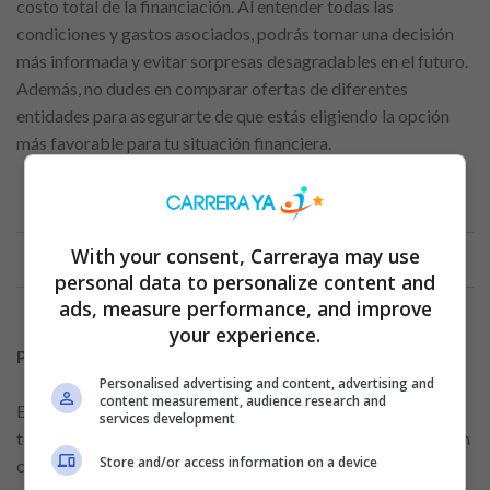
costo total de la financiación. Al entender todas las
condiciones y gastos asociados, podrás tomar una decisión
más informada y evitar sorpresas desagradables en el futuro.
Además, no dudes en comparar ofertas de diferentes
entidades para asegurarte de que estás eligiendo la opción
más favorable para tu situación financiera.
Anuncio
With your consent, Carreraya may use
personal data to personalize content and
ads, measure performance, and improve
your experience.
Plazo de aprobación
Personalised advertising and content, advertising and
content measurement, audience research and
Es importante recordar que los préstamos rápidos suelen
services development
tener comisiones y tasas de interés más altas en comparación
Store and/or access information on a device
con otros tipos de préstamos más convencionales. Por esta