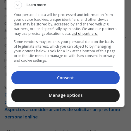
razón, es fundamental que antes de contratar uno, revises y
Learn more
entiendas detenidamente todas las condiciones que te
Your personal data will be processed and information from
ofrecen. Por ejemplo, algunos bancos pueden cobrar una
your device (cookies, unique identifiers, and other device
comisión de apertura por sus préstamos, lo que significa que,
data) may be stored by, accessed by and shared with 210
partners, or used specifically by this site. We and our partners
al momento de recibir el dinero, deberás pagar un monto
may use precise geolocation data.
List of partners.
adicional que se suma al costo total del préstamo. Además de
Some vendors may process your personal data on the basis
esta comisión inicial, existen otras posibles tarifas, como la
of legitimate interest, which you can object to by managing
your options below. Look for a link at the bottom of this page
comisión por amortización parcial, que se aplica si decides
or in the site menu to manage or withdraw consent in privacy
pagar una parte del préstamo antes de su vencimiento, o la
and cookie settings.
comisión por cancelación anticipada, que se cobra si decides
liquidar la totalidad de la deuda antes de la fecha acordada.
Consent
Ver más contenido relacionado:
Cómo iniciar una carrera exitosa como conductor:
Manage options
consejos y oportunidades
Aspectos a considerar antes de solicitar un préstamo
personal online