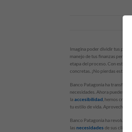
Imagina poder dividir tus pagos
manejo de tus finanzas personal
etapa del proceso. Con esta sol
concretas. ¡No pierdas esta cha
Banco Patagonia ha transformad
necesidades. Ahora puedes disfr
la
accesibilidad
, hemos creado
tu estilo de vida. Aprovecha es
Banco Patagonia ha revoluciona
las
necesidades
de sus cliente