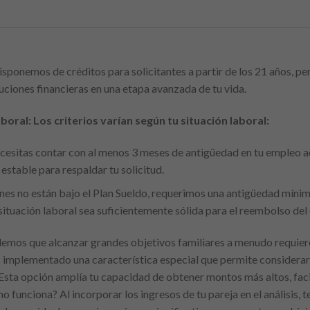
ponemos de créditos para solicitantes a partir de los 21 años, p
uciones financieras en una etapa avanzada de tu vida.
oral: Los criterios varían según tu situación laboral:
ecesitas contar con al menos 3 meses de antigüedad en tu empleo ac
estable para respaldar tu solicitud.
enes no están bajo el Plan Sueldo, requerimos una antigüedad míni
situación laboral sea suficientemente sólida para el reembolso del 
mos que alcanzar grandes objetivos familiares a menudo requie
s implementado una característica especial que permite considerar 
. Esta opción amplía tu capacidad de obtener montos más altos, facil
funciona? Al incorporar los ingresos de tu pareja en el análisis, 