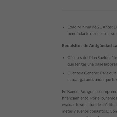
Edad Mínima de 21 Años: Dis
beneficiarte de nuestras sol
Requisitos de Antigüedad Lab
Clientes del Plan Sueldo: N
que tengas una base laboral 
Clientela General: Para qui
actual, garantizando que tu 
En Banco Patagonia, comprende
financiamiento. Por ello, hemo
evaluar tu solicitud de crédito
metas y sueños conjuntos.¿Cómo 