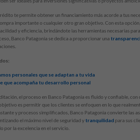
den ser ideales para inversiones significativas o proyectos ambici
e crédito te permite obtener un financiamiento más acorde a tus nec
compra importante o cualquier otro gran objetivo. Con esta opció
acilidad y eficiencia, brindándote las herramientas necesarias par
oceso, Banco Patagonia se dedica a proporcionar una
transparenc
aciones.
dos:
tamos personales que se adaptan a tu vida
le que acompaña tu desarrollo personal
editación, el proceso en Banco Patagonia es fluido y confiable, co
 objetivo es permitir que los clientes se enfoquen en lo que realmen
tante y procesos simplificados, Banco Patagonia convierte las as
ntizando el máximo nivel de seguridad y
tranquilidad
para sus cl
 por la excelencia en el servicio.