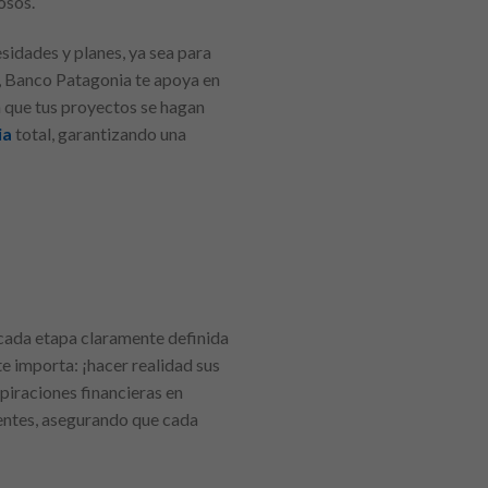
osos.
esidades y planes, ya sea para
n, Banco Patagonia te apoya en
a que tus proyectos se hagan
ia
total, garantizando una
n cada etapa claramente definida
te importa: ¡hacer realidad sus
piraciones financieras en
ientes, asegurando que cada