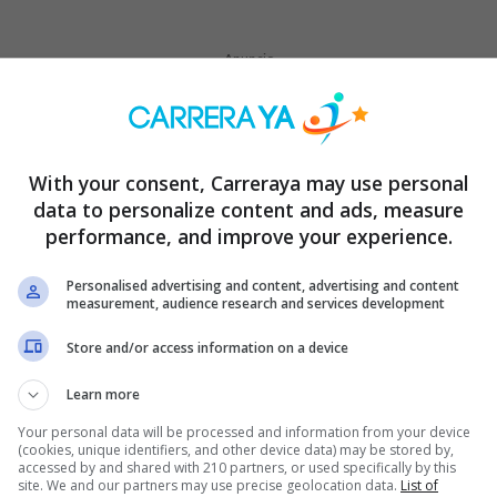
Anuncio
With your consent, Carreraya may use personal
 en un plazo de hasta 60 meses, facilitando así la administración de
data to personalize content and ads, measure
es con mayor eficacia. Este crédito te brinda la tranquilidad y el 
performance, and improve your experience.
ución financiera innovadora, tendrás la
oportunidad
de convertir
nce de dar un paso decisivo hacia el éxito con una propuesta flexib
Personalised advertising and content, advertising and content
measurement, audience research and services development
o el proceso de solicitud de crédito personal para hacerlo más ág
utar de una experiencia simplificada y sin complicaciones. Con un 
Store and/or access information on a device
 un sistema que se ajusta a tus preferencias, permitiéndote elegir 
Learn more
ta oportunidad para recibir un apoyo financiero personalizado que
Your personal data will be processed and information from your device
(cookies, unique identifiers, and other device data) may be stored by,
do el proceso de solicitud de crédito personal, haciéndolo más ág
accessed by and shared with 210 partners, or used specifically by this
s. Ahora, los usuarios pueden disfrutar de una experiencia simplifi
site. We and our partners may use precise geolocation data.
List of