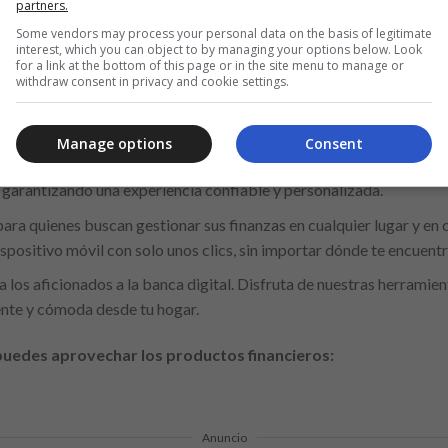
partners.
y la accesibilidad, han desarrollado un sistema que se ajusta a las 
Some vendors may process your personal data on the basis of legitimate
 mejor se adapte al estilo de vida de cada persona. Esta es una opo
interest, which you can object to by managing your options below. Look
ectamente ajustado a cada situación:
for a link at the bottom of this page or in the site menu to manage or
withdraw consent in privacy and cookie settings.
quellos que valoran la atención personalizada. Nuestro equipo está
 proceso con un enfoque individualizado.
Manage options
Consent
enes prefieren la interacción cara a cara. Visita nuestras sucursale
, garantizando una experiencia confiable y personalizada.
ara quienes buscan gestionar sus finanzas en cualquier lugar y en 
positivo móvil con solo unos clics, sin importar dónde te encuentr
a los aficionados a la banca digital. Disfruta de nuestras herrami
iente y cómoda desde tu hogar.
uedes aprovechar los productos financieros:
Anuncio