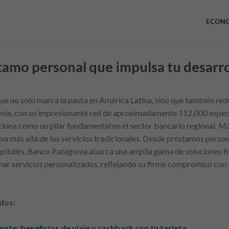
ECON
tamo personal que impulsa tu desarro
ue no solo marca la pauta en América Latina, sino que también rede
onia, con su impresionante red de aproximadamente 112,000 especi
iciona como un pilar fundamental en el sector bancario regional. M
va más allá de los servicios tradicionales. Desde préstamos person
itales, Banco Patagonia abarca una amplia gama de soluciones fin
ar servicios personalizados, reflejando su firme compromiso con 
dos:
nte: beneficios de viaje y cashback con tu tarjeta