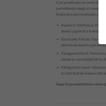
Con un enfoque en la eficiencia 
permitiendo elegir el canal que
financiero personalizado, perf
Asesoría Telefónica: Para a
dudas y guiarte a través del
Sucursales Físicas: Para qui
directa de nuestro personal
Patagonia Móvil: Perfecto p
desde la comodidad de tu dis
Patagonia e-bank: Ideal par
tu solicitud de manera efic
Aquí te presentamos cómo p