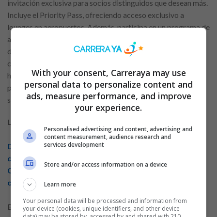
invitación exclusiva para socios distinguidos que desean más.
Incluye el Priority Pass, ofreciendo acceso exclusivo a
lounges en aeropuertos. Además, participa en un programa de
acumulación de puntos, donde se ganan puntos por cada
dólar americano consumido. Estos puntos pueden ser
canjeados por boletos aéreos nacionales e internacionales,
With your consent, Carreraya may use
hospedaje en hoteles tanto dentro como fuera del país,
personal data to personalize content and
paquetes turísticos nacionales, y gift cards para
ads, measure performance, and improve
supermercados o tiendas de retail.
your experience.
Leer más artículos relacionados:
Personalised advertising and content, advertising and
content measurement, audience research and
services development
Desde el café matutino hasta el viaje soñado: tu tarjeta
de crédito lo hace posible
Store and/or access information on a device
Crea un plan financiero que se adapte a ti con las
opciones de préstamos personales
Learn more
Your personal data will be processed and information from
En cuanto a los
beneficios
de VISA Internacional, tienes
your device (cookies, unique identifiers, and other device
data) may be stored by, accessed by and shared with 210