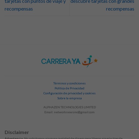
tarjetas con puntos de viaje y
descubre tarjetas con grandes
recompensas
recompensas
Términos y condiciones
Política de Privacidad
Configuración de privacidad y cookies
Sobre la empresa
ALPHAZEN TECHNOLOGIES LIMITED
Email:
networknewsinc@gmail.com
Disclaimer
Advertencia:
No solicitamos ninguna cantidad de dinero para liberar ningún tipo de