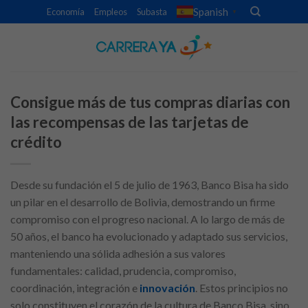
Skip
Spanish
Economía
Empleos
Subasta
▼
to
content
Consigue más de tus compras diarias con
las recompensas de las tarjetas de
crédito
Desde su fundación el 5 de julio de 1963, Banco Bisa ha sido
un pilar en el desarrollo de Bolivia, demostrando un firme
compromiso con el progreso nacional. A lo largo de más de
50 años, el banco ha evolucionado y adaptado sus servicios,
manteniendo una sólida adhesión a sus valores
fundamentales: calidad, prudencia, compromiso,
coordinación, integración e
innovación
. Estos principios no
solo constituyen el corazón de la cultura de Banco Bisa, sino