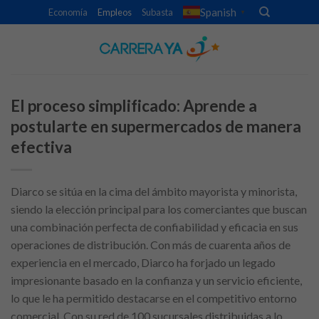
Skip
Spanish
Economía
Empleos
Subasta
▼
to
content
El proceso simplificado: Aprende a
postularte en supermercados de manera
efectiva
Diarco se sitúa en la cima del ámbito mayorista y minorista,
siendo la elección principal para los comerciantes que buscan
una combinación perfecta de confiabilidad y eficacia en sus
operaciones de distribución. Con más de cuarenta años de
experiencia en el mercado, Diarco ha forjado un legado
impresionante basado en la confianza y un servicio eficiente,
lo que le ha permitido destacarse en el competitivo entorno
comercial. Con su red de 100 sucursales distribuidas a lo