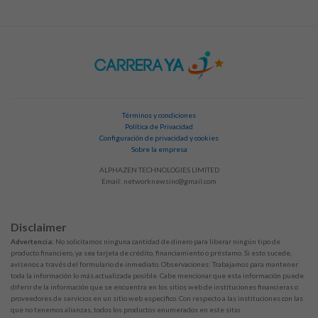
Términos y condiciones
Política de Privacidad
Configuración de privacidad y cookies
Sobre la empresa
ALPHAZEN TECHNOLOGIES LIMITED
Email:
networknewsinc@gmail.com
Disclaimer
Advertencia:
No solicitamos ninguna cantidad de dinero para liberar ningún tipo de
producto financiero, ya sea tarjeta de crédito, financiamiento o préstamo. Si esto sucede,
avísenos a través del formulario de inmediato. Observaciones: Trabajamos para mantener
toda la información lo más actualizada posible. Cabe mencionar que esta información puede
diferir de la información que se encuentra en los sitios web de instituciones financieras o
proveedores de servicios en un sitio web específico. Con respecto a las instituciones con las
que no tenemos alianzas, todos los productos enumerados en este sitio