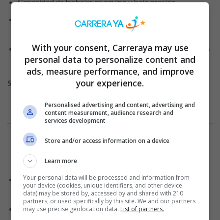
Capacidad de trabajar en equipo y bajo presión.
Disponibilidad para trabajar en horarios rotativos,
incluyendo fines de semana.
With your consent, Carreraya may use
Motivación para aprender y adaptarse a diferentes tareas
personal data to personalize content and
dentro de la tienda.
ads, measure performance, and improve
your experience.
Se ofrece:
Personalised advertising and content, advertising and
content measurement, audience research and
services development
Anuncio
Store and/or access information on a device
Learn more
Your personal data will be processed and information from
Oportunidades
de formación y desarrollo dentro de la
your device (cookies, unique identifiers, and other device
compañía.
data) may be stored by, accessed by and shared with 210
partners, or used specifically by this site. We and our partners
Ambiente de trabajo dinámico y retador.
may use precise geolocation data.
List of partners.