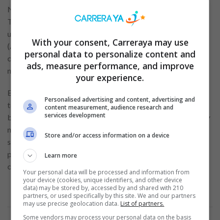
Nuestra historia se remonta a 1945, cuando los hermanos
Theo y Karl Albrecht se encargaron del negocio de
ultramarinos que su familia regentaba desde 1913 en Essen
With your consent, Carreraya may use
(Alemania). Desde nuestros inicios, siempre hemos tenido en
personal data to personalize content and
cuenta lo importante que es conocer al cliente y darle lo que
ads, measure performance, and improve
necesita al mejor precio.
your experience.
En España abrimos el primer supermercado en 2002 y ya
Personalised advertising and content, advertising and
tenemos más de 400 establecimientos. Nos importa el
content measurement, audience research and
services development
bienestar de las personas: nuestros clientes, nuestro equipo y
nuestro entorno. En nuestra compañía, en pleno crecimiento,
Store and/or access information on a device
siempre hay
oportunidades laborales
para diferentes
perfiles profesionales y oportunidades de desarrollo y
Learn more
crecimiento profesional.
Your personal data will be processed and information from
your device (cookies, unique identifiers, and other device
data) may be stored by, accessed by and shared with 210
partners, or used specifically by this site. We and our partners
may use precise geolocation data.
List of partners.
Anuncio
Some vendors may process your personal data on the basis