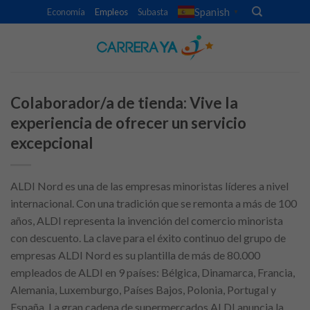
Skip
Spanish
Economía
Empleos
Subasta
▼
to
content
Colaborador/a de tienda: Vive la
experiencia de ofrecer un servicio
excepcional
ALDI Nord es una de las empresas minoristas líderes a nivel
internacional. Con una tradición que se remonta a más de 100
años, ALDI representa la invención del comercio minorista
con descuento. La clave para el éxito continuo del grupo de
empresas ALDI Nord es su plantilla de más de 80.000
empleados de ALDI en 9 países: Bélgica, Dinamarca, Francia,
Alemania, Luxemburgo, Países Bajos, Polonia, Portugal y
España. La gran cadena de supermercados ALDI anuncia la