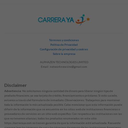
Términos y condiciones
Política de Privacidad
Configuración de privacidad y cookies
Sobre la empresa
ALPHAZEN TECHNOLOGIES LIMITED
Email:
networknewsinc@gmail.com
Disclaimer
Advertencia:
No solicitamos ninguna cantidad de dinero para liberar ningún tipo de
producto financiero, ya sea tarjeta de crédito, financiamiento o préstamo. Si esto sucede,
avísenos a través del formulario de inmediato. Observaciones: Trabajamos para mantener
toda la información lo más actualizada posible. Cabe mencionar que esta información puede
diferir de la información que se encuentra en los sitios web de instituciones financieras o
proveedores de servicios en un sitio web específico. Con respecto a las instituciones con las
que no tenemos alianzas, todos los productos enumerados en este sitio
https://carreraya.com no tienen garantía de que la información esté actualizada. Recuerde
siempre leer los términos de uso y los términos de compra de las instituciones financieras