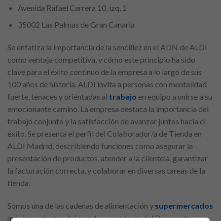
Avenida Rafael Carrera 10, izq, 1
35002 Las Palmas de Gran Canaria
Se enfatiza la importancia de la sencillez en el ADN de ALDI
como ventaja competitiva, y cómo este principio ha sido
clave para el éxito continuo de la empresa a lo largo de sus
100 años de historia. ALDI invita a personas con mentalidad
fuerte, tenaces y orientadas al
trabajo
en equipo a unirse a su
emocionante camino. La empresa destaca la importancia del
trabajo conjunto y la satisfacción de avanzar juntos hacia el
éxito. Se presenta el perfil del Colaborador/a de Tienda en
ALDI Madrid, describiendo funciones como asegurar la
presentación de productos, atender a la clientela, garantizar
la facturación correcta, y colaborar en diversas tareas de la
tienda.
Somos una de las cadenas de alimentación y
supermercados
más importantes del mundo y creadores del Descuento.