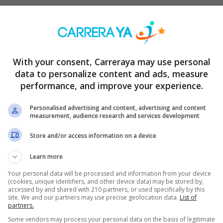
Lidl! Oportunidades de empleo imperdibles
en McDonald’s: ¡Tu Pasaporte al Éxito Laboral!
Cloud.
With your consent, Carreraya may use personal
data to personalize content and ads, measure
miento para Fuente del Saz, Jarama.
performance, and improve your experience.
experiencia en base de datos para Valencia.
Personalised advertising and content, advertising and content
ecomunicaciones en Paterna.
measurement, audience research and services development
istemas Linux.
Store and/or access information on a device
terna
Learn more
 Ávila, La Seu d’Urgell y Segovia.
Your personal data will be processed and information from your device
almacén y personal en Terrassa, entre otras vacantes.
(cookies, unique identifiers, and other device data) may be stored by,
accessed by and shared with 210 partners, or used specifically by this
site. We and our partners may use precise geolocation data.
List of
 solicitar las oportunidades de tienda personal, los puestos disponi
partners.
acén, charcutero, carnicero o frutero.
Some vendors may process your personal data on the basis of legitimate