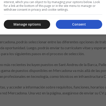
interest, which you can object to by managing your options below. Look
for a link at the bottom of this page or in the site menu to manage or
withdraw consent in privacy and cookie settings.
Anuncio
Manage options
Consent
rcadona, podrás seleccionar entre las diferentes opciones de tra
da oportunidad. Luego, podrás enviar tu currículum vitae y esperar
ara los siguientes pasos en el proceso de selección.
o más recientes incluyen puestos en Sant Andreu de la Barca, Pallej
a gama de puestos disponibles en Mercadona va más allá de las pos
profesionales en tecnología, como técnicos en infraestructura C
as, y acceder a información sobre requisitos, funciones, horarios 
 la red Mercadona. Una vez en la página, asegúrese de enviar su CV 