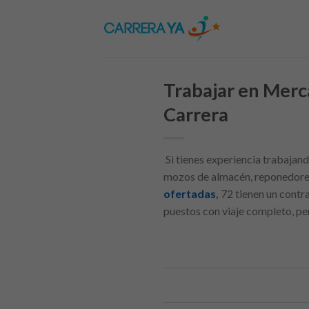
Skip
to
content
Trabajar en Merc
Carrera
Si tienes experiencia trabajand
mozos de almacén, reponedores 
ofertadas
,
72 tienen un contr
puestos con viaje completo, pe