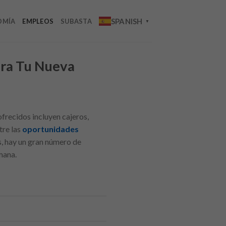
SPANISH
OMÍA
EMPLEOS
SUBASTA
▼
ara Tu Nueva
ofrecidos incluyen cajeros,
tre las
oportunidades
s, hay un gran número de
mana.