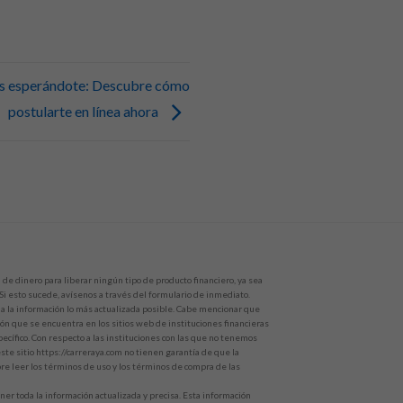
es esperándote: Descubre cómo
postularte en línea ahora
de dinero para liberar ningún tipo de producto financiero, ya sea
 Si esto sucede, avísenos a través del formulario de inmediato.
 la información lo más actualizada posible. Cabe mencionar que
ón que se encuentra en los sitios web de instituciones financieras
ecífico. Con respecto a las instituciones con las que no tenemos
te sitio https://carreraya.com no tienen garantía de que la
e leer los términos de uso y los términos de compra de las
r toda la información actualizada y precisa. Esta información