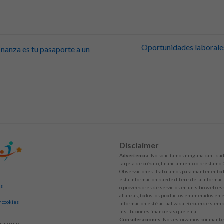
Oportunidades laboral
finanza es tu pasaporte a un
Disclaimer
Advertencia:
No solicitamos ninguna cantidad 
tarjeta de crédito, financiamiento o préstamo.
Observaciones: Trabajamos para mantener toda
esta información puede diferir de la informaci
es
o proveedores de servicios en un sitio web esp
d
alianzas, todos los productos enumerados en es
y cookies
información esté actualizada. Recuerde siempr
instituciones financieras que elija.
Consideraciones:
Nos esforzamos por mantene