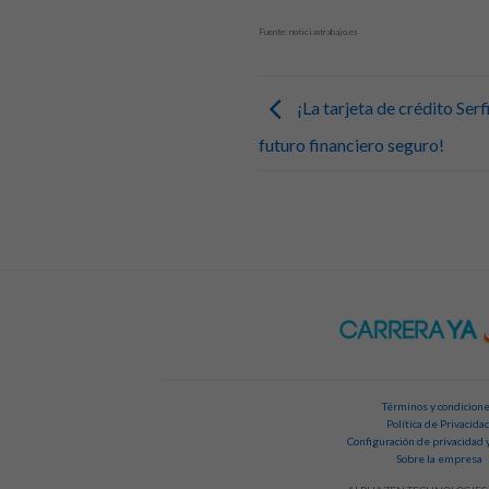
Fuente: noticiastrabajo.es
¡La tarjeta de crédito Ser
futuro financiero seguro!
Términos y condicion
Política de Privacida
Configuración de privacidad 
Sobre la empresa