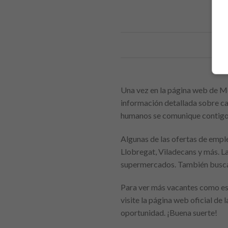
Una vez en la página web de Me
información detallada sobre ca
humanos se comunique contigo p
Algunas de las ofertas de emple
Llobregat, Viladecans y más. L
supermercados. También buscan 
Para ver más vacantes como est
visite la página web oficial de
oportunidad. ¡Buena suerte!