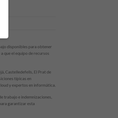
bajo disponibles para obtener
 a que el equipo de recursos
á, Castelledefells, El Prat de
iciones típicas en
loud y expertos en informática.
de trabajo e indemnizaciones,
para garantizar esta