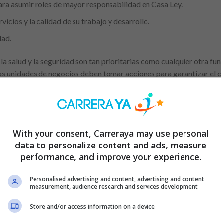
ara asumir roles de mayor responsabilidad en Casa Ley.
icios y la calidad de su trabajo y desarrollo.
dad.
a salud y la seguridad son tan prioritarias como cualquier otra fun
tas unidades de negocios deben tomar acciones para garantizar el 
Anuncio
With your consent, Carreraya may use personal
data to personalize content and ads, measure
performance, and improve your experience.
Personalised advertising and content, advertising and content
 de trabajo seguro y saludable.
measurement, audience research and services development
orno de trabajo adecuado.
Store and/or access information on a device
e seguridad entre el personal.