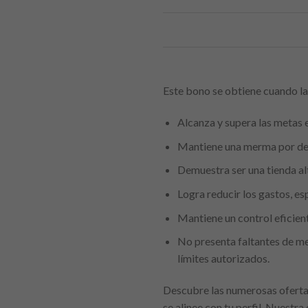
Este bono se obtiene cuando la 
Alcanza y supera las metas 
Mantiene una merma por deba
Demuestra ser una tienda a
Logra reducir los gastos, es
Mantiene un control eficient
No presenta faltantes de me
límites autorizados.
Descubre las numerosas ofertas
se alinee con tu perfil. Nuest