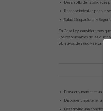
Desarrollo de habilidades p
Reconocimientos por sus serv
Salud Ocupacional y Seguri
En Casa Ley, consideramos que l
Los responsables de las distin
objetivos de salud y seguridad:
Proveer y mantener un lugar
Disponer y mantener un ent
Desarrollar una conciencia d