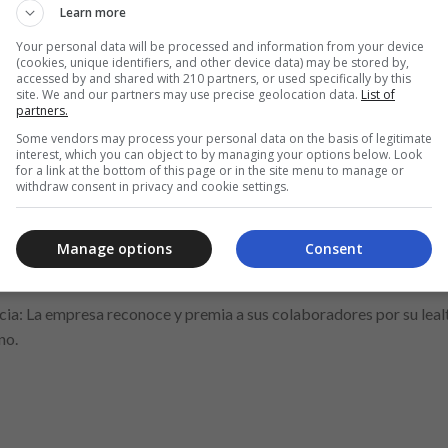
Learn more
e equipos de protección personal para cada puesto de trabajo.
Your personal data will be processed and information from your device
iones, equipos y herramientas de trabajo estén en óptimas condicio
(cookies, unique identifiers, and other device data) may be stored by,
accessed by and shared with 210 partners, or used specifically by this
site. We and our partners may use precise geolocation data.
List of
ara Empleados
partners.
Some vendors may process your personal data on the basis of legitimate
interest, which you can object to by managing your options below. Look
for a link at the bottom of this page or in the site menu to manage or
withdraw consent in privacy and cookie settings.
gará un día extra de pago al mes a los empleados que lleguen a tie
rante todo el mes.
Manage options
Consent
ia: La empresa reconoce y premia a sus colaboradores por su leal
no.