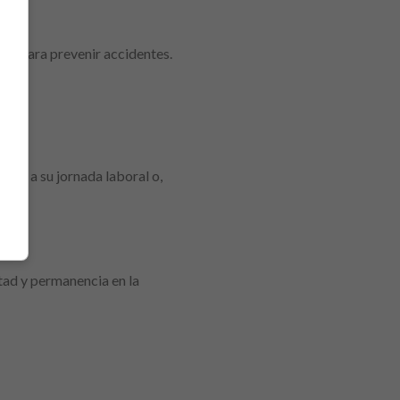
nes para prevenir accidentes.
mpo a su jornada laboral o,
tad y permanencia en la