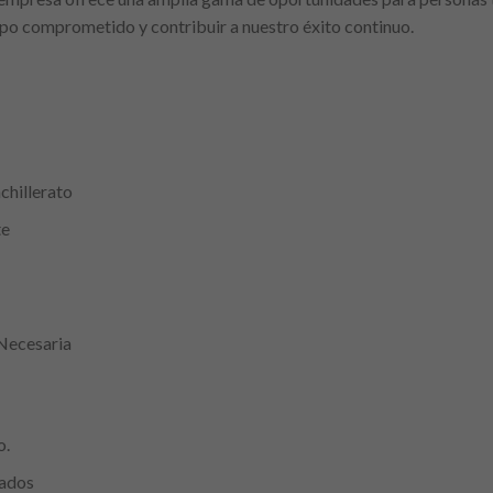
po comprometido y contribuir a nuestro éxito continuo.
chillerato
te
Necesaria
o.
tados