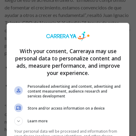
de fomentar el crecimiento, estamos convencidos de que
ayudar a otros a crecer es fundamental”, resaltó Juan Ignacio
Talento, CPO de Naranja X. Y añadió: “A través de estos
créditos, brindamos a las personas la oportunidad de mejorar
sus vidas, de alcanzar sus metas, de generar un impacto
positivo gracias a las soluciones financieras que
With your consent, Carreraya may use
proponemos”.
personal data to personalize content and
ads, measure performance, and improve
Solicita tu tarjeta de crédito Nu: Beneficios
your experience.
exclusivos y sin anualidad
Obtén dinero rápido: Cómo solicitar tu préstamo
Personalised advertising and content, advertising and
content measurement, audience research and
personal con Banco Azteca hoy
services development
“Continuaremos trabajando para seguir siendo una fuente
Store and/or access information on a device
confiable de apoyo, crecimiento e inclusión”, completó. Los
Learn more
montos disponibles abarcan un rango muy amplio que llega
hasta los $800.000, teniendo en cuenta el grado de riesgo
Your personal data will be processed and information from