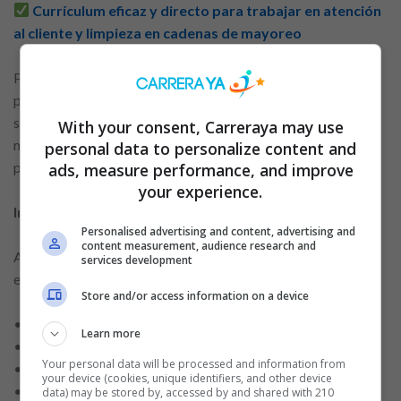
Currículum eficaz y directo para trabajar en atención
al cliente y limpieza en cadenas de mayoreo
Para empaquetador, destaca la agilidad y el cuidado con los
productos. Esta personalización no significa alterar datos,
sino ajustar el énfasis. De este modo, el currículum se vuelve
With your consent, Carreraya may use
más atractivo y demuestra que el candidato comprende el
personal data to personalize content and
perfil de la función.
ads, measure performance, and improve
your experience.
Infografía: Estructura ideal de un currículum operativo
Personalised advertising and content, advertising and
content measurement, audience research and
A continuación, una infografía textual ejemplifica la
services development
estructura de un currículum eficiente y seguro:
Store and/or access information on a device
• Datos personales básicos
Learn more
• Objetivo profesional directo
Your personal data will be processed and information from
• Experiencia relevante
your device (cookies, unique identifiers, and other device
• Formación académica
data) may be stored by, accessed by and shared with 210