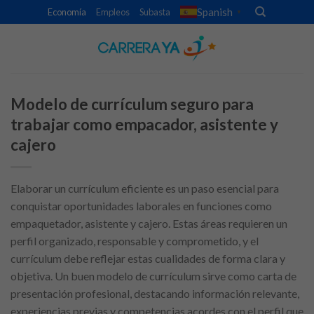
Skip
Spanish
Economía
Empleos
Subasta
▼
to
content
Modelo de currículum seguro para
trabajar como empacador, asistente y
cajero
Elaborar un currículum eficiente es un paso esencial para
conquistar oportunidades laborales en funciones como
empaquetador, asistente y cajero. Estas áreas requieren un
perfil organizado, responsable y comprometido, y el
currículum debe reflejar estas cualidades de forma clara y
objetiva. Un buen modelo de currículum sirve como carta de
presentación profesional, destacando información relevante,
experiencias previas y competencias acordes con el perfil que