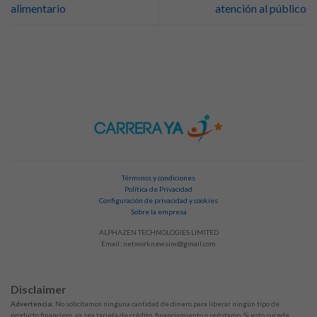
alimentario
atención al público
Términos y condiciones
Política de Privacidad
Configuración de privacidad y cookies
Sobre la empresa
ALPHAZEN TECHNOLOGIES LIMITED
Email:
networknewsinc@gmail.com
Disclaimer
Advertencia:
No solicitamos ninguna cantidad de dinero para liberar ningún tipo de
producto financiero, ya sea tarjeta de crédito, financiamiento o préstamo. Si esto sucede,