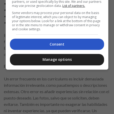
partners, or used specifically by this site. We and our partners
• Cursos complementarios
may use precise geolocation data.
List of partners.
• Habilidades y competencias
Some vendors may process your personal data on the basis
• Información adicional (opcional)
of legitimate interest, which you can object to by managing
your options below. Look for a link at the bottom of this page
• Revisión ortográfica y formato simple
or in the site menu to manage or withdraw consent in privacy
and cookie settings.
Este modelo organiza la información de manera equilibrada,
facilitando la lectura y destacando lo realmente importante.
Consent
El uso de viñetas, como en este ejemplo, ayuda a presentar un
documento limpio, agradable y profesional.
Manage options
Errores comunes que deben evitarse
Un error frecuente en los currículums es incluir demasiada
información irrelevante, como pasatiempos o descripciones
extensas. Otro error es añadir experiencias sin relación con el
puesto deseado. Las fotos, salvo que se soliciten, deben
evitarse. También es importante no exagerar las habilidades
ni inventar experiencias, ya que pueden verificarse. Un