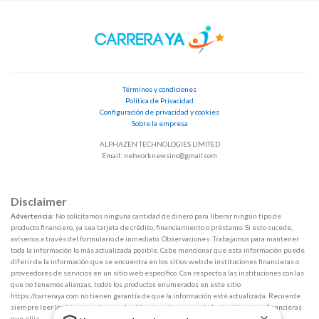
Términos y condiciones
Política de Privacidad
Configuración de privacidad y cookies
Sobre la empresa
ALPHAZEN TECHNOLOGIES LIMITED
Email:
networknewsinc@gmail.com
Disclaimer
Advertencia:
No solicitamos ninguna cantidad de dinero para liberar ningún tipo de
producto financiero, ya sea tarjeta de crédito, financiamiento o préstamo. Si esto sucede,
avísenos a través del formulario de inmediato. Observaciones: Trabajamos para mantener
toda la información lo más actualizada posible. Cabe mencionar que esta información puede
diferir de la información que se encuentra en los sitios web de instituciones financieras o
proveedores de servicios en un sitio web específico. Con respecto a las instituciones con las
que no tenemos alianzas, todos los productos enumerados en este sitio
https://carreraya.com no tienen garantía de que la información esté actualizada. Recuerde
siempre leer los términos de uso y los términos de compra de las instituciones financieras
que elija.