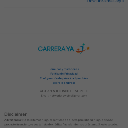
Descubra más aqui
Términos y condiciones
Política de Privacidad
Configuración de privacidad y cookies
Sobre la empresa
ALPHAZEN TECHNOLOGIES LIMITED
Email:
networknewsinc@gmail.com
Disclaimer
Advertencia:
No solicitamos ninguna cantidad de dinero para liberar ningún tipo de
producto financiero, ya sea tarjeta de crédito, financiamiento o préstamo. Si esto sucede,