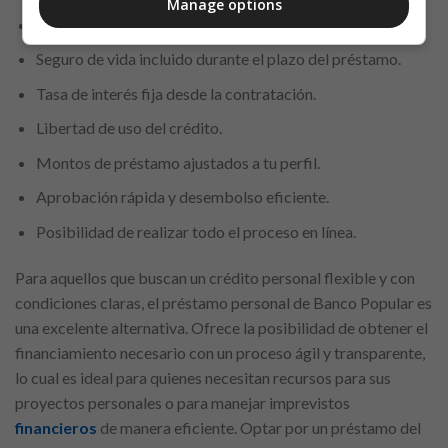
Manage options
Plazos de devolución flexibles, entre 12 y 60 meses.
Seguro de vida incluido durante el plazo del préstamo.
Tasa de interés fija desde la contratación.
Libertad de uso del crédito.
Montos de préstamo ajustados a tu perfil.
Aprobación rápida y desembolso eficiente.
Posibilidad de realizar todo el proceso en línea.
Para aquellos que buscan un crédito personal flexible y con
condiciones claras, el préstamo personal de Banco Popular es
una excelente alternativa. Ofrece la posibilidad de obtener el
financiamiento necesario con un proceso ágil y transparente,
lo cual es ideal para quienes necesitan recursos para sus
proyectos personales o para manejar imprevistos
financieros
de manera eficiente. Optar por un préstamo del