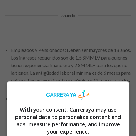
Anuncio
Empleados y Pensionados: Deben ser mayores de 18 años.
Los ingresos requeridos son de 1.5 SMMLV para quienes
tienen experiencia financiera y 2 SMMLV para los que no
la tienen. La antigüedad laboral mínima es de 6 meses para
quienes tienen experiencia económica y 12 meses para los
que no.
Independientes: Deben ser mayores de 25 años. Los
ingresos requeridos son de 3 SMMLV para quienes tienen
With your consent, Carreraya may use
experiencia financiera y 4 SMMLV para los que no. La
personal data to personalize content and
antigüedad laboral mínima es de 24 meses para quienes
ads, measure performance, and improve
tienen experiencia económica y 36 meses para los que no.
your experience.