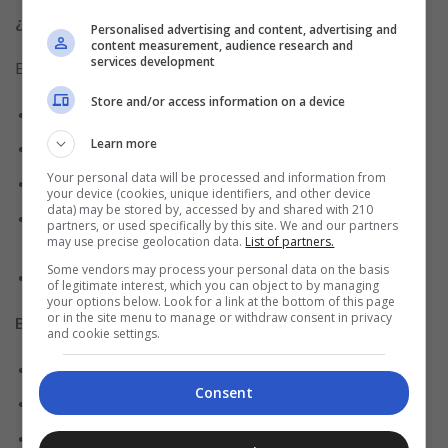
¿Cómo solicitarlo?
Personalised advertising and content, advertising and
content measurement, audience research and
services development
El proceso de solicitud es simple y se realiza en línea:
Store and/or access information on a device
Accede al sitio web de Banco Popular.
Learn more
Haz clic en “Solicitar tu crédito”.
Your personal data will be processed and information from
Rellena la información solicitada en el formulario.
your device (cookies, unique identifiers, and other device
data) may be stored by, accessed by and shared with 210
Avanza en el proceso y completa la propuesta de tu
partners, or used specifically by this site. We and our partners
may use precise geolocation data.
List of partners.
préstamo personal.
Some vendors may process your personal data on the basis
Envía la solicitud al banco y espera la respuesta.
of legitimate interest, which you can object to by managing
your options below. Look for a link at the bottom of this page
or in the site menu to manage or withdraw consent in privacy
Beneficios del préstamo personal Banco Popular
and cookie settings.
Proceso de solicitud rápido y sencillo.
Consent
No requiere aval.
Opción de pago automático de las cuotas.