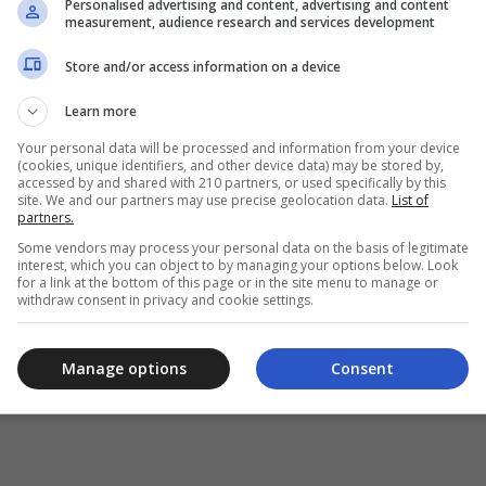
ones del préstamo según la situación financiera de cada cliente pa
Personalised advertising and content, advertising and content
measurement, audience research and services development
titivas, cuidadosamente calculadas para ser justas y accesibles, 
 El proceso simplificado es otra ventaja, ya que la mayoría de los 
Store and/or access information on a device
 garantías reales en muchos casos.
Learn more
ud, se debe verificar que se cumplen con los requisitos básicos, c
Your personal data will be processed and information from your device
y demostrar capacidad de pago. Luego, se pueden explorar las di
(cookies, unique identifiers, and other device data) may be stored by,
accessed by and shared with 210 partners, or used specifically by this
cercarse a una de las sucursales para obtener más información. Una
site. We and our partners may use precise geolocation data.
List of
nea, por teléfono o en persona, proporcionando la información perso
partners.
tud. Tras la evaluación y aprobación del perfil crediticio, los fondos
Some vendors may process your personal data on the basis of legitimate
interest, which you can object to by managing your options below. Look
ermitiendo avanzar con los planes sin retrasos.
for a link at the bottom of this page or in the site menu to manage or
withdraw consent in privacy and cookie settings.
ejor opción debido a su
adaptabilidad
, con préstamos diseñados p
lidad necesaria para alcanzar metas financieras. Su eficiencia se r
Manage options
Consent
sde la solicitud hasta la aprobación. Además, su compromiso con el
servicio posible, asegurando que cada solución financiera sea adec