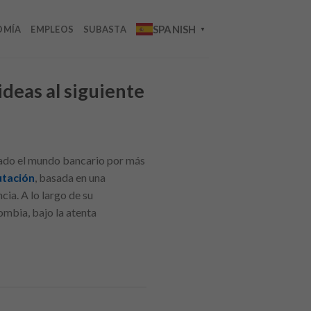
SPANISH
OMÍA
EMPLEOS
SUBASTA
▼
ideas al siguiente
mado el mundo bancario por más
utación
, basada en una
ia. A lo largo de su
ombia, bajo la atenta