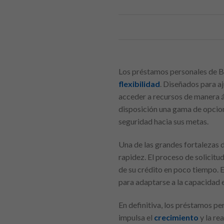
Los préstamos personales de Ba
flexibilidad
. Diseñados para a
acceder a recursos de manera á
disposición una gama de opcion
seguridad hacia sus metas.
Una de las grandes fortalezas d
rapidez. El proceso de solicitud
de su crédito en poco tiempo. 
para adaptarse a la capacidad 
En definitiva, los préstamos p
impulsa el
crecimiento
y la re