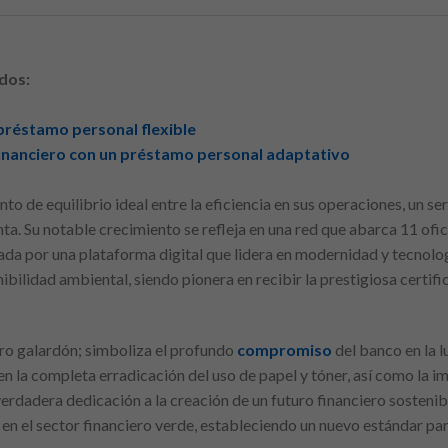
dos:
 préstamo personal flexible
 financiero con un préstamo personal adaptativo
o de equilibrio ideal entre la eficiencia en sus operaciones, un serv
a. Su notable crecimiento se refleja en una red que abarca 11 ofic
dada por una plataforma digital que lidera en modernidad y tecnolo
nibilidad ambiental, siendo pionera en recibir la prestigiosa certi
ero galardón; simboliza el profundo
compromiso
del banco en la 
uyen la completa erradicación del uso de papel y tóner, así como la
rdadera dedicación a la creación de un futuro financiero sostenibl
en el sector financiero verde, estableciendo un nuevo estándar pa