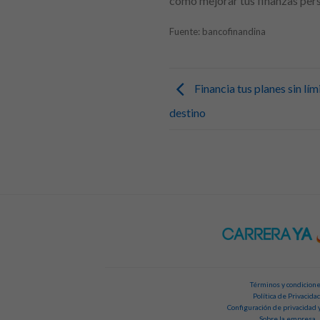
cómo mejorar tus finanzas pers
Fuente: bancofinandina
Financia tus planes sin lím
destino
Términos y condicion
Política de Privacida
Configuración de privacidad 
Sobre la empresa