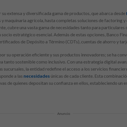
r su extensa y diversificada gama de productos, que abarca desde
s y maquinaria agrícola, hasta completas soluciones de factoring y c
nte, cubre una vasta gama de necesidades tanto para particulares
socio estratégico esencial. Además de estas opciones, Banco Fin
tificados de Depósito a Término (CDTs), cuentas de ahorro y tarje
por su operación eficiente y sus productos innovadores; se ha conv
a tanto sostenible como inclusivo. Con una estrategia digital av
us sucursales, la entidad redefine el acceso a los servicios financie
sponde a las
necesidades
únicas de cada cliente. Esta combinaci
vas de quienes depositan su confianza en ellos, estableciendo un 
Anuncio