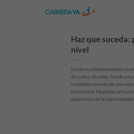
Skip
to
content
Haz que suceda: p
nível
Desde su establecimiento en e
de cuatro décadas. Desde sus p
constante innovación, una nota
trayectoria, Finandina se ha p
supervisión de la Superintende