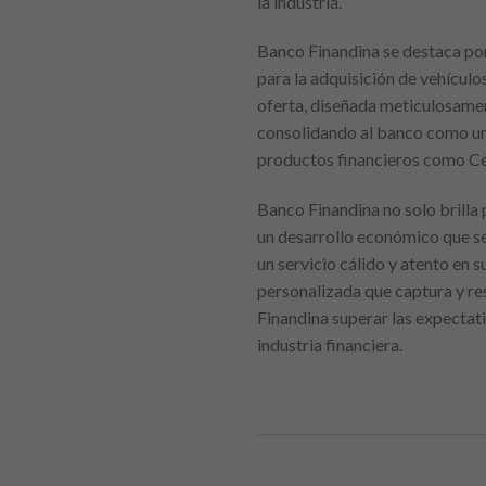
la industria.
Banco Finandina se destaca po
para la adquisición de vehículo
oferta, diseñada meticulosame
consolidando al banco como un 
productos financieros como Cer
Banco Finandina no solo brilla 
un desarrollo económico que se
un servicio cálido y atento en s
personalizada que captura y re
Finandina superar las expectati
industria financiera.