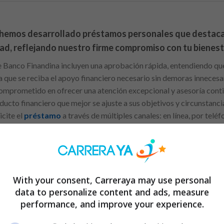
 hemos desarrollado préstamos personales que destacan
dad, reflejando nuestro firme compromiso con tu bienest
e Banco Finandina incluyen una aprobación rápida, entendiendo que 
a que se reciba el apoyo financiero necesario sin demoras innecesar
omprometido en ofrecer una atención excepcional y asesoría contin
oducto financiero que mejor se ajuste a sus objetivos y circunstan
icite el
préstamo
a través de múltiples canales: en línea, por teléf
icios sin complicaciones.
dos:
igentes: elige una tarjeta que complementa tu visión de futur
With your consent, Carreraya may use personal
dades con préstamos personales exclusivos
data to personalize content and ads, measure
performance, and improve your experience.
s es otro de sus puntos fuertes, ya que sus productos se adaptan a 