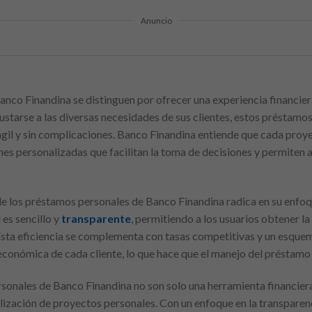
Anuncio
nco Finandina se distinguen por ofrecer una experiencia financie
justarse a las diversas necesidades de sus clientes, estos préstamo
gil y sin complicaciones. Banco Finandina entiende que cada proyec
es personalizadas que facilitan la toma de decisiones y permiten a
e los préstamos personales de Banco Finandina radica en su enfoqu
 es sencillo y
transparente
, permitiendo a los usuarios obtener 
Esta eficiencia se complementa con tasas competitivas y un esquem
económica de cada cliente, lo que hace que el manejo del préstam
ersonales de Banco Finandina no son solo una herramienta financier
alización de proyectos personales. Con un enfoque en la transparenci