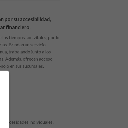
 por su accesibilidad,
ar financiero.
los tiempos son vitales, por lo
ias. Brindan un servicio
ua, trabajando junto a los
cias. Además, ofrecen acceso
ono o en sus sucursales,
o
las necesidades individuales,