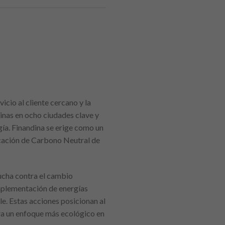
icio al cliente cercano y la
inas en ocho ciudades clave y
gía. Finandina se erige como un
ficación de Carbono Neutral de
lucha contra el cambio
 implementación de energías
e. Estas acciones posicionan al
ra un enfoque más ecológico en