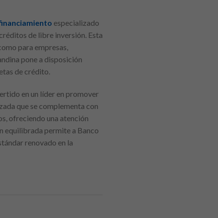
financiamiento
especializado
réditos de libre inversión. Esta
 como para empresas,
andina pone a disposición
tas de crédito.
ertido en un líder en promover
anzada que se complementa con
ros, ofreciendo una atención
ón equilibrada permite a Banco
estándar renovado en la