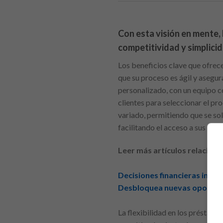
Con esta visión en mente,
competitividad y simplici
Los beneficios clave que ofrec
que su proceso es ágil y asegur
personalizado, con un equipo c
clientes para seleccionar el pr
variado, permitiendo que se sol
facilitando el acceso a sus serv
Leer más artículos relaciona
Decisiones financieras intel
Desbloquea nuevas oportuni
La flexibilidad en los préstamo