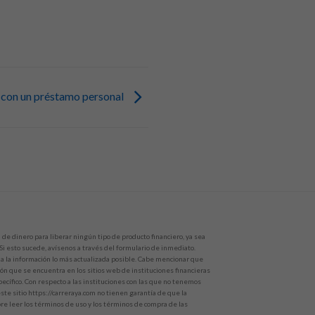
s con un préstamo personal
de dinero para liberar ningún tipo de producto financiero, ya sea
 Si esto sucede, avísenos a través del formulario de inmediato.
 la información lo más actualizada posible. Cabe mencionar que
ón que se encuentra en los sitios web de instituciones financieras
ecífico. Con respecto a las instituciones con las que no tenemos
te sitio https://carreraya.com no tienen garantía de que la
e leer los términos de uso y los términos de compra de las