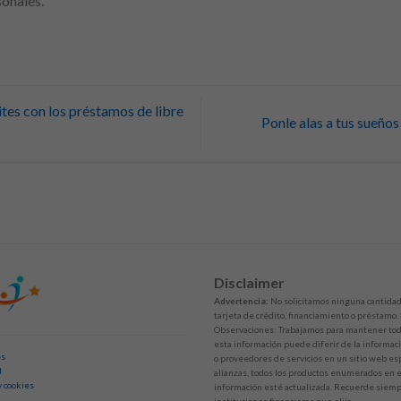
onales.
ites con los préstamos de libre
Ponle alas a tus sueño
Disclaimer
Advertencia:
No solicitamos ninguna cantidad 
tarjeta de crédito, financiamiento o préstamo.
Observaciones: Trabajamos para mantener toda
esta información puede diferir de la informaci
es
o proveedores de servicios en un sitio web esp
d
alianzas, todos los productos enumerados en es
y cookies
información esté actualizada. Recuerde siempr