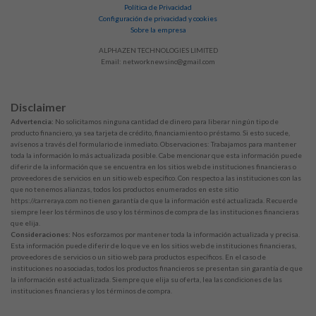
Política de Privacidad
Configuración de privacidad y cookies
Sobre la empresa
ALPHAZEN TECHNOLOGIES LIMITED
Email:
networknewsinc@gmail.com
Disclaimer
Advertencia:
No solicitamos ninguna cantidad de dinero para liberar ningún tipo de
producto financiero, ya sea tarjeta de crédito, financiamiento o préstamo. Si esto sucede,
avísenos a través del formulario de inmediato. Observaciones: Trabajamos para mantener
toda la información lo más actualizada posible. Cabe mencionar que esta información puede
diferir de la información que se encuentra en los sitios web de instituciones financieras o
proveedores de servicios en un sitio web específico. Con respecto a las instituciones con las
que no tenemos alianzas, todos los productos enumerados en este sitio
https://carreraya.com no tienen garantía de que la información esté actualizada. Recuerde
siempre leer los términos de uso y los términos de compra de las instituciones financieras
que elija.
Consideraciones:
Nos esforzamos por mantener toda la información actualizada y precisa.
Esta información puede diferir de lo que ve en los sitios web de instituciones financieras,
proveedores de servicios o un sitio web para productos específicos. En el caso de
instituciones no asociadas, todos los productos financieros se presentan sin garantía de que
la información esté actualizada. Siempre que elija su oferta, lea las condiciones de las
instituciones financieras y los términos de compra.