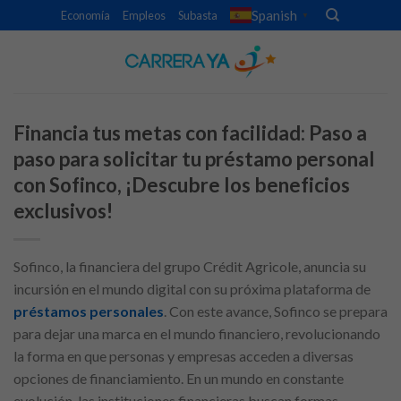
Skip
Spanish
Economía
Empleos
Subasta
▼
to
content
Financia tus metas con facilidad: Paso a
paso para solicitar tu préstamo personal
con Sofinco, ¡Descubre los beneficios
exclusivos!
Sofinco, la financiera del grupo Crédit Agricole, anuncia su
incursión en el mundo digital con su próxima plataforma de
préstamos personales
. Con este avance, Sofinco se prepara
para dejar una marca en el mundo financiero, revolucionando
la forma en que personas y empresas acceden a diversas
opciones de financiamiento. En un mundo en constante
evolución, las instituciones financieras buscan formas