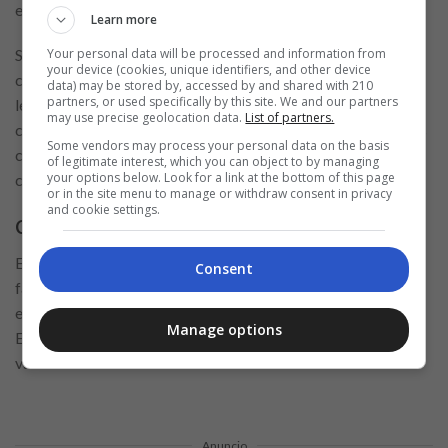
entrada de Sofinco en el país.
Learn more
Your personal data will be processed and information from
Sofinco se diferencia al presentar sus productos de manera
your device (cookies, unique identifiers, and other device
comprensible para los clientes, evitando términos técnicos o
data) may be stored by, accessed by and shared with 210
partners, or used specifically by this site. We and our partners
lenguaje jurídico complejo que pueda confundir al
may use precise geolocation data.
List of partners.
consumidor promedio. En su lugar, apuesta por explicaciones
Some vendors may process your personal data on the basis
claras y precisas que resuelvan cualquier duda que los
of legitimate interest, which you can object to by managing
your options below. Look for a link at the bottom of this page
consumidores puedan tener sobre sus servicios financieros.
or in the site menu to manage or withdraw consent in privacy
and cookie settings.
Consolidación de préstamos en auge
En la actual economía inestable, la inflación persistente y la
Consent
falta de aumentos salariales han llevado a la población
española a adoptar préstamos como una práctica habitual.
Manage options
Existen diversas ofertas y ventajas para satisfacer una
variedad de necesidades.
Anuncio