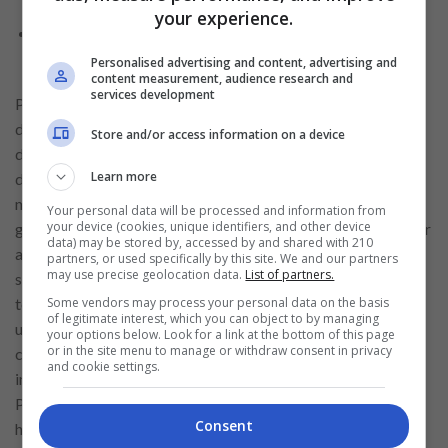
your experience.
Haz de cada destino una experiencia única con
beneficios de tarjeta de crédito
Personalised advertising and content, advertising and
content measurement, audience research and
services development
Pezetita se distingue por su
transparencia
y la interacción
directa con los prestamistas, lo cual es fundamental en casos
Store and/or access information on a device
donde es necesario reestructurar un préstamo. Los términos
Learn more
de pago, que oscilan entre 15 y 60 días, son manejados de
manera eficiente a través de la plataforma, la cual facilita la
Your personal data will be processed and information from
your device (cookies, unique identifiers, and other device
gestión y el seguimiento continuo del préstamo. Para acceder
data) may be stored by, accessed by and shared with 210
a los préstamos de Pezetita, los requisitos son sencillos: los
partners, or used specifically by this site. We and our partners
may use precise geolocation data.
List of partners.
solicitantes deben tener entre 18 y 65 años, ser mexicanos y
Some vendors may process your personal data on the basis
tener una cuenta bancaria a su nombre. Además, se requiere
of legitimate interest, which you can object to by managing
un documento de identidad vigente (INE o pasaporte), un
your options below. Look for a link at the bottom of this page
or in the site menu to manage or withdraw consent in privacy
comprobante de domicilio reciente y un comprobante de
and cookie settings.
ingresos. Aunque un buen historial crediticio es valorado,
Pezetita también ofrece opciones para aquellos con un
Consent
historial menos favorable, promoviendo la inclusión