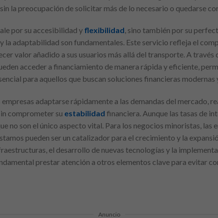
sin la preocupación de solicitar más de lo necesario o quedarse co
le por su accesibilidad y
flexibilidad
, sino también por su perfec
z y la adaptabilidad son fundamentales. Este servicio refleja el co
recer valor añadido a sus usuarios más allá del transporte. A trav
s pueden acceder a financiamiento de manera rápida y eficiente, pe
sencial para aquellos que buscan soluciones financieras modernas 
 empresas adaptarse rápidamente a las demandas del mercado, rea
 sin comprometer su
estabilidad
financiera. Aunque las tasas de int
e no son el único aspecto vital. Para los negocios minoristas, las
éstamos pueden ser un catalizador para el crecimiento y la expansión
nfraestructuras, el desarrollo de nuevas tecnologías y la implement
ndamental prestar atención a otros elementos clave para evitar 
Anuncio