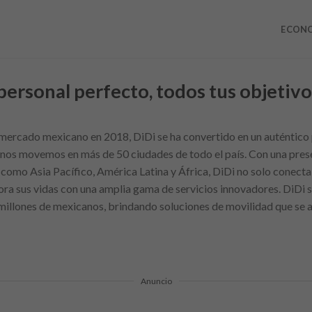
ECON
ersonal perfecto, todos tus objetivo
l mercado mexicano en 2018, DiDi se ha convertido en un auténtico
 nos movemos en más de 50 ciudades de todo el país. Con una pres
 como Asia Pacífico, América Latina y África, DiDi no solo conecta
ora sus vidas con una amplia gama de servicios innovadores. DiDi
e millones de mexicanos, brindando soluciones de movilidad que se 
Anuncio