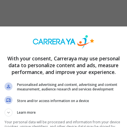
ersonal básica.
oficial válida.
ancaria (CLABE) para el depósito de los fondos.
With your consent, Carreraya may use personal
, estar bien informado es clave para tomar decisiones seguras y e
data to personalize content and ads, measure
performance, and improve your experience.
e presentamos algunos aspectos fundamentales que debes consider
tasa de interés es fundamental, ya sea anual o mensual, ya que afect
Personalised advertising and content, advertising and content
measurement, audience research and services development
mo se calcula la tasa y su impacto en los pagos mensuales es esen
Store and/or access information on a device
visar el Costo Anual Total (CAT) del préstamo te dará una visión c
Learn more
e no solo los intereses, sino también otros cargos asociados, pro
Your personal data will be processed and information from your device
s financieras. Por ejemplo, DiDi Préstamos ofrece un CAT que pued
(cookies, unique identifiers, and other device data) may be stored by,