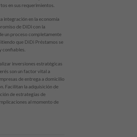
rtos en sus requerimientos.
ta integración en la economía
mpromiso de DiDi con la
és de un proceso completamente
rmitiendo que DiDi Préstamos se
y confiables.
lizar inversiones estratégicas
erés son un factor vital a
 empresas de entrega a domicilio
. Facilitan la adquisición de
ación de estrategias de
complicaciones al momento de