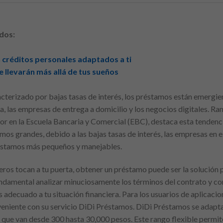
dos:
 créditos personales adaptados a ti
 llevarán más allá de tus sueños
acterizado por bajas tasas de interés, los préstamos están emerg
ta, las empresas de entrega a domicilio y los negocios digitales. 
or en la Escuela Bancaria y Comercial (EBC), destaca esta tendenci
mos grandes, debido a las bajas tasas de interés, las empresas en 
éstamos más pequeños y manejables.
eros tocan a tu puerta, obtener un préstamo puede ser la solución 
undamental analizar minuciosamente los términos del contrato y co
adecuado a tu situación financiera. Para los usuarios de aplicacio
nveniente con su servicio DiDi Préstamos. DiDi Préstamos se adapt
que van desde 300 hasta 30,000 pesos. Este rango flexible permite 