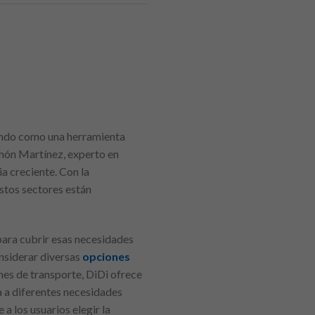
iendo como una herramienta
Ramón Martínez, experto en
a creciente. Con la
estos sectores están
para cubrir esas necesidades
nsiderar diversas
opciones
nes de transporte, DiDi ofrece
a a diferentes necesidades
a los usuarios elegir la