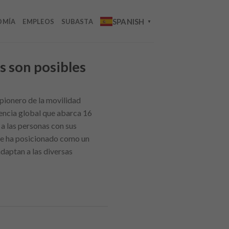
SPANISH
OMÍA
EMPLEOS
SUBASTA
▼
s son posibles
 pionero de la movilidad
encia global que abarca 16
 a las personas con sus
 se ha posicionado como un
adaptan a las diversas