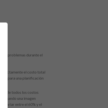
vitar problemas durante el
ar:
a directamente el costo total
cial para una planificación
lara de todos los costos
porcionando una imagen
e variar entre el 60% y el