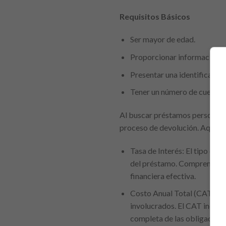
Requisitos Básicos
Ser mayor de edad.
Proporcionar información p
Presentar una identificación 
Tener un número de cuenta b
Al buscar préstamos personales
proceso de devolución. Aquí t
Tasa de Interés: El tipo de 
del préstamo. Comprender có
financiera efectiva.
Costo Anual Total (CAT): Re
involucrados. El CAT incluy
completa de las obligacione